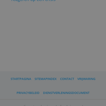
(
door Ton Hermans,
Beleggingsrekeningen, 24 maart 2022;
Foto: Shutterstock
)
Lees ook:
»
Wat verwachten beleggers van 2022?
»
Veel nieuwe beleggers door covid en
lage spaarrente
»
Vijf manieren om als belegger te
reageren op een crisis