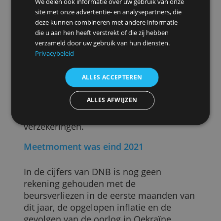
Nederlandse belegger ongeveer even
groot (2 miljard of minder).
Shell is het populairste bedrijf met een
belegde waarde van 4,5 miljard euro.
Deze website maakt gebruik van
Een derde gaat naar technologie
cookies.
We gebruiken cookies om inhoud en advertenties
Wat betreft bedrijfstakken kiest de
te personaliseren en om ons verkeer te analyseren.
Nederlander vooral voor technologie.
We delen ook informatie over uw gebruik van onze
Eind 2028 zat nog 15% van het
site met onze advertentie- en analysepartners, die
aandelenbezit in de techsector, inmiddel
deze kunnen combineren met andere informatie
die u aan hen heeft verstrekt of die zij hebben
is dat opgelopen tot 32%. Hier is ASML d
verzameld door uw gebruik van hun diensten.
grootste partij, maar ook Apple, ASM
Privacybeleid
International, Microsoft en Tesla zijn
geliefd.
ALLES ACCEPTEREN