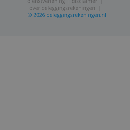
STARTPAGINA
SITEMAPINDEX
CONTACT
VRIJWARI
PRIVACYBELEID
DIENSTVERLENINGSDOCUMENT
dienstverlening
|
disclaimer
|