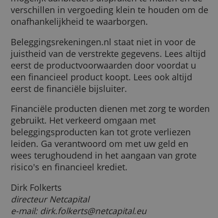
volgende financiële instellingen ontvangen
verzameld door uw gebruik van hun diensten.
een provisie: DeGiro, FlatexBinck, Lynx Brok
Privacybeleid
Moneyou, ABN Amro, SNS, ASN Bank, Brand
New Day, Nationale-Nederlanden, Centraal
ALLES ACCEPTEREN
Beheer en Robeco.
ALLES AFWIJZEN
De provisie wordt bijna altijd bepaald op ba
van een vergoeding per nieuwe klant.
Beleggingsrekeningen.nl probeert met zo ve
mogelijk aanbieders afspraken te maken en
verschillen in vergoeding klein te houden o
onafhankelijkheid te waarborgen.
Beleggingsrekeningen.nl staat niet in voor d
juistheid van de verstrekte gegevens. Lees al
eerst de productvoorwaarden door voordat 
een financieel product koopt. Lees ook altij