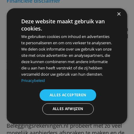
Hebt u een klacht ingediend bij uw financiee
dienstverlener en komt u er nog steeds niet 
neem dan contact op met het klachteninstit
waarbij de dienstverlener is aangesloten,
bijvoorbeeld het
Kifid
.
Financiële disclaimer
Beleggingsrekeningen.nl is geen financieel
Deze website maakt gebruik van
adviseur en levert u dan ook geen
cookies.
beleggingsadvies. Wilt u financieel advies,
dan contact op met een gecertificeerd finan
We gebruiken cookies om inhoud en advertenties
planner of andere specialist.
te personaliseren en om ons verkeer te analyseren.
We delen ook informatie over uw gebruik van onze
Beleggingsrekeningen.nl is in zijn oordeel ni
site met onze advertentie- en analysepartners, die
deze kunnen combineren met andere informatie
volledig onafhankelijk. Van onder meer de
die u aan hen heeft verstrekt of die zij hebben