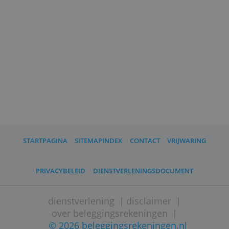
eerst de financiële bijsluiter.
Financiële producten dienen met zorg te w
gebruikt. Het verkeerd omgaan met
beleggingsproducten kan tot grote verliezen
leiden. Ga verantwoord om met uw geld en
wees terughoudend in het aangaan van gro
risico's en financieel krediet.
Dirk Folkerts
directeur Netcapital
e-mail: dirk.folkerts@netcapital.eu