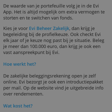
maandelijks storten. Dit moet dan telkens
minimaal 50 euro zijn.
Met elk profiel beleg je automatisch in ongev
twintig beleggingsfondsen. Je geld wordt
indirect gespreid over duizenden aandelen e
obligaties, plus vastgoed en grondstoffen.
De waarde van je portefeuille volg je in de Ev
App. Het is altijd mogelijk om extra vermogen
storten en te switchen van fonds.
Kies je voor
Evi Beheer Zakelijk
, dan krijg je
begeleiding bij de profielkeuze. Ook checkt E
elk jaar of je keuze nog past bij je situatie. Be
je meer dan 100.000 euro, dan krijg je ook ee
vast aanspreekpunt bij Evi.