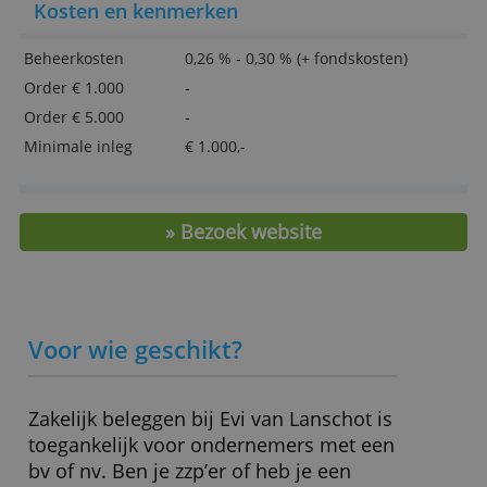
0,30% kosten voor dienstverlening.
deze kunnen combineren met andere informatie
die u aan hen heeft verstrekt of die zij hebben
Bijzondere aspecten
verzameld door uw gebruik van hun diensten.
Privacybeleid
Volledig online zakelijk beleggen
Keuze uit beleggen met en zonder advies
ALLES ACCEPTEREN
Alle fondsen zijn duurzaam
ALLES AFWIJZEN
> Ga naar Evi van Lanschot
Kosten en kenmerken
Beheerkosten
0,26 % - 0,30 % (+ fondskosten)
Order € 1.000
-
Order € 5.000
-