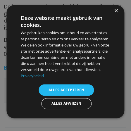
Hoe werkt het?
De zakelijke beleggingsrekening open je zelf
online. Evi bezorgt je ook een introductiepak
per mail. Op de website vind je uitgebreide i
over rendementen.
Wat kost het?
De kosten van Evi Go Zakelijk hangen af van 
gekozen fonds. Ze variëren van 0,85% (zeer
Deze website maakt gebruik van
defensief) tot 1,12% per jaar (zeer offensief). 
cookies.
is inclusief 0,26% dienstverleningskosten.
We gebruiken cookies om inhoud en advertenties
Bij Evi Beheer Zakelijk lopen de kosten uitee
te personaliseren en om ons verkeer te analyseren.
We delen ook informatie over uw gebruik van onze
van 0,93% tot 1,22 % per jaar. Dit is inclusief
site met onze advertentie- en analysepartners, die