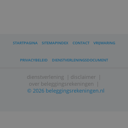
Wat moet ik verder weten?
Evi van Lanschot beheert ruim zes
miljard aan vermogen in Nederland.
Zakelijk beleggen biedt geen fiscale
aftrekposten. Als ondernemer betaal je
belasting over het behaalde
rendement.