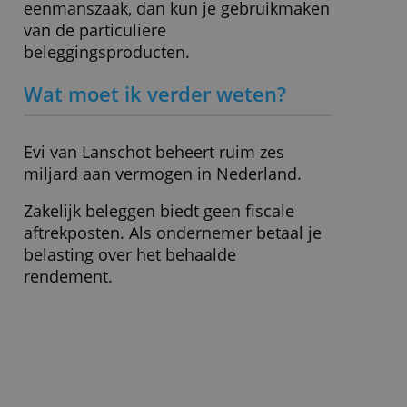
Minimale inleg
€ 1.000,-
» Bezoek website
Voor wie geschikt?
Zakelijk beleggen bij Evi van Lanschot is
toegankelijk voor ondernemers met een
bv of nv. Ben je zzp’er of heb je een
eenmanszaak, dan kun je gebruikmaken
van de particuliere
beleggingsproducten.