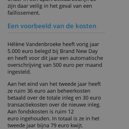
Depositogarantie
Nederlandse beleggerscompens
Maximale garantie
€ 20.000,-
» Bezoek website
Wat moet ik verder weten?
Brand New Day brengt beleggingen
onder in een apart bewaarbedrijf. Ze
zijn daar veilig in het geval van een
faillissement.