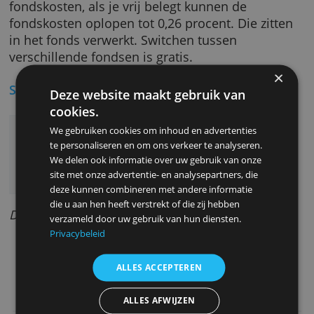
betaal je eenmalig 45 euro afsluitkosten.
Vervolgens betaal je voor iedere storting
eenmalig 0,50 procent.
Het beheer kost 0,44 procent per jaar over he
totale vermogen. Deze kosten worden ieder
kwartaal afgeschreven.
Verder betaal je 0,15 tot 0,17 procent
fondskosten, als je vrij belegt kunnen de
fondskosten oplopen tot 0,26 procent. Die zit
in het fonds verwerkt. Switchen tussen
verschillende fondsen is gratis.
Speciale kenmerken
Deze website maakt gebruik van
cookies.
Lage kosten