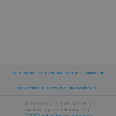
Een voorbeeld van de kosten
Hélène Vandenbroeke heeft vorig jaar
5.000 euro belegd bij Brand New Day
en heeft voor dit jaar een automatische
overschrijving van 500 euro per maand
ingesteld.
Aan het eind van het tweede jaar heeft
ze ruim 36 euro aan beheerkosten
betaald over de totale inleg en 30 euro
transactiekosten over de nieuwe inleg.
Aan fondskosten is ruim 12
euro ingehouden. In totaal is ze in het
tweede jaar bijna 79 euro kwijt.