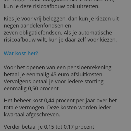
Waarin kun je beleggen?
De modelportefeuilles beleggen je geld in
indexfondsen met obligaties en aandelen ov
heel de wereld. Als de pensioendatum dichte
komt, verhuist een groter deel van het
vermogen naar obligaties. Als je dat niet wilt,
kun je deze risicoafbouw ook uitzetten.
Kies je voor vrij beleggen, dan kun je kiezen u
negen aandelenfondsen en
zeven obligatiefondsen. Als je automatische
risicoafbouw wilt, kun je daar zelf voor kiezen
Wat kost het?
Voor het openen van een pensioenrekening