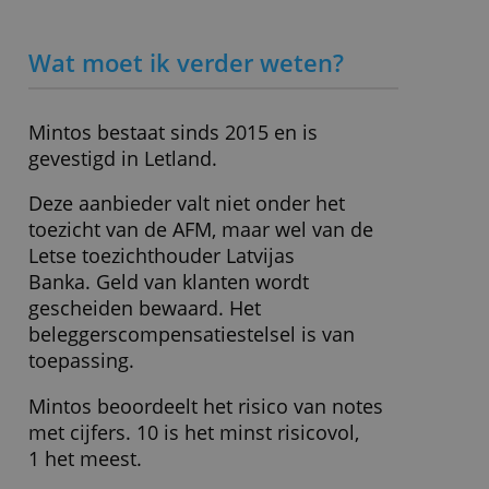
Belangrijkste kenmerken
Toezicht
Latvijas Banka (Letse centrale bank)
Notes (setjes van leningen aan bedrijve
Aanbod
consumenten)
Minimale
€ 50,-
inleg
» Bezoek website
Wat moet ik verder weten?