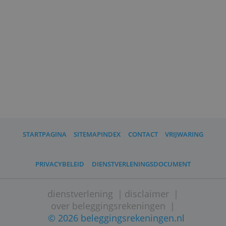
Mintos bestaat sinds 2015 en is
gevestigd in Letland.
Deze aanbieder valt niet onder het
toezicht van de AFM, maar wel van de
Letse toezichthouder Latvijas
Banka. Geld van klanten wordt
gescheiden bewaard. Het
beleggerscompensatiestelsel is van
toepassing.
Mintos beoordeelt het risico van notes
met cijfers. 10 is het minst risicovol,
1 het meest.