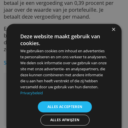
verkopen via de secundaire markt. Met Mint
Core kun je altijd bij je geld.
Wat kost het?
Je betaalt geen vergoeding aan Mintos als je
handmatig je leningen kiest of als je de tool
Mintos Custom gebruikt. Kies je voor
automatische spreiding met Mintos Core, da
betaal je een vergoeding van 0,39 procent pe
jaar over de waarde van je portefeuille. Je
betaalt deze vergoeding per maand.
Er kunnen aanvullende kosten gelden,
bijvoorbeeld voor geld wisselen, handelen o
Deze website maakt gebruik van
de secundaire markt en voor meer dan
cookies.
zes maanden inactiviteit.
We gebruiken cookies om inhoud en advertenties