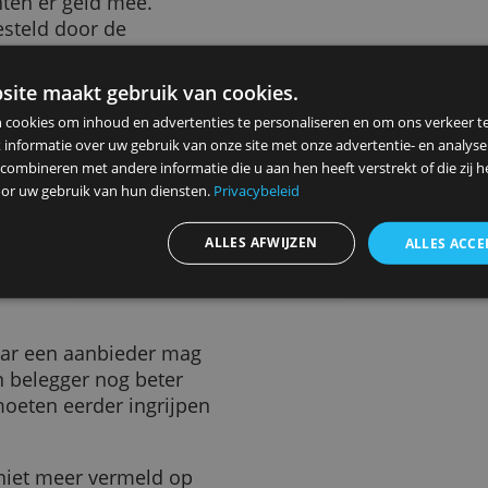
0%. Zit je fout, dan ben je het
et bij dit product aankomt op
onsumenten er geld mee.
od ingesteld door de
ze website maakt gebruik van cookies.
CFD's
ebruiken cookies om inhoud en advertenties te personaliseren en
elen ook informatie over uw gebruik van onze site met onze advert
opese beleggers wordt aan
 kunnen combineren met andere informatie die u aan hen heeft ver
olgende maand.
ameld door uw gebruik van hun diensten.
Privacybeleid
nce
. Ook hiermee speculeer je
ALLES AFWIJZEN
van bijvoorbeeld aandelen of
 kopen. Je kunt zelfs meer