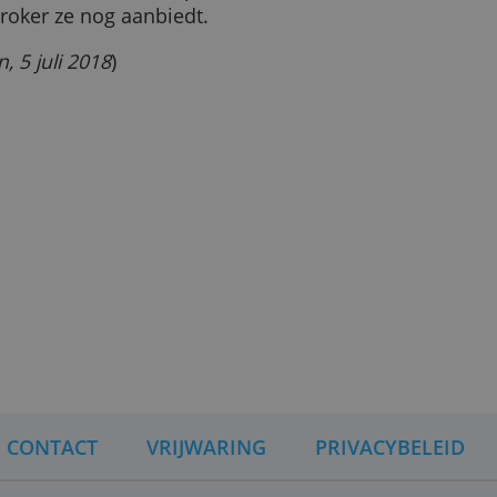
den, maar een aanbieder mag
hij een belegger nog beter
eders moeten eerder ingrijpen
iest.
cten niet meer vermeld op
s een broker ze nog aanbiedt.
ingen, 5 juli 2018
)