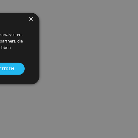
×
 om ons verkeer te analyseren.
entie- en analysepartners, die
strekt of die zij hebben
ALLES ACCEPTEREN