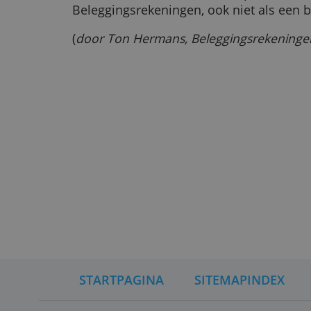
CFD's worden niet volledig verbo
ze niet meer promoten. Ook moet 
op de risico's ervan wijzen. Aanbi
als iemand er te veel geld mee verl
Om deze reden worden deze produ
Beleggingsrekeningen, ook niet al
(
door Ton Hermans, Beleggingsreken