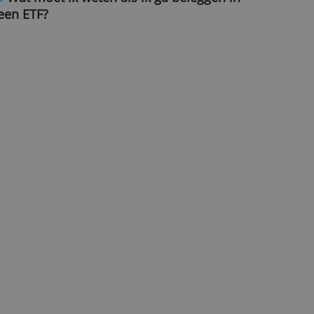
»
Hoe gaat beleggen via BUX?
»
Wat moet ik weten als ik ga bele
een ETF?