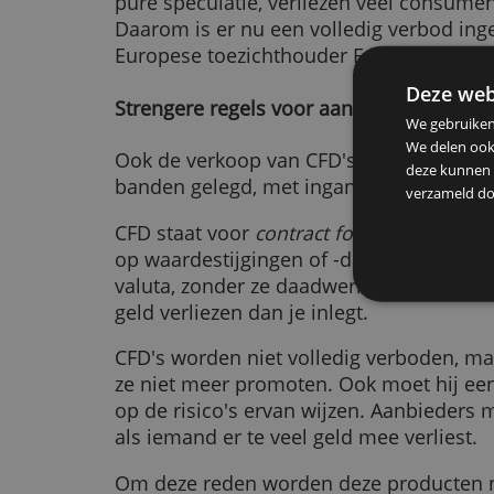
kun je forse winst maken, tot wel 7
aankoopbedrag kwijt.
Omdat het risico erg groot is en h
pure speculatie, verliezen veel c
Daarom is er nu een volledig verb
Europese toezichthouder Esma.
De
Strengere regels voor aanbieden 
We g
We d
Ook de verkoop van CFD's aan Eur
deze
banden gelegd, met ingang van v
verz
CFD staat voor
contract for differe
op waardestijgingen of -dalingen 
valuta, zonder ze daadwerkelijk te
geld verliezen dan je inlegt.