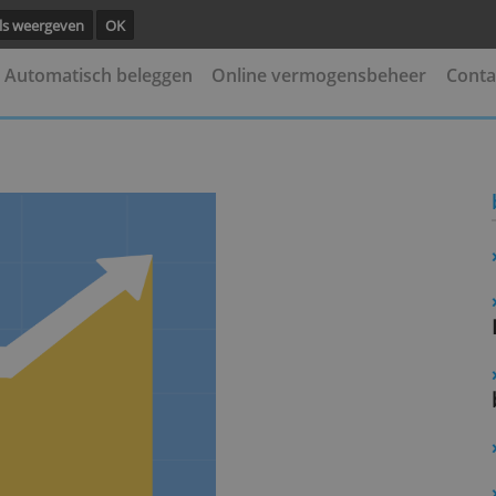
ng.
Details weergeven
OK
leggen
Automatisch beleggen
Online vermogens
de ban