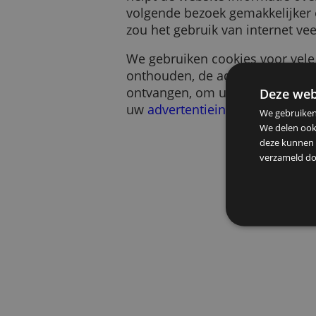
Een cookie is een klein s
helpt de website informa
volgende bezoek gemakkeli
zou het gebruik van intern
We gebruiken cookies voo
onthouden, de advertentie
ontvangen, om u te help
De
uw
advertentieinstellinge
We g
We d
deze
verz