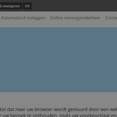
ng.
Details weergeven
OK
leggen
Automatisch beleggen
Online vermogens