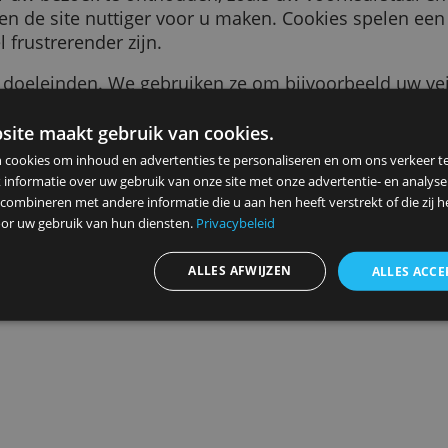
tukje tekst dat naar uw browser wordt gestuurd
tie over uw bezoek te onthouden, zoals uw voor
jker en de site nuttiger voor u maken. Cookie
et veel frustrerender zijn.
r vele doeleinden. We gebruiken ze om bijvoor
s die u ziet relevanter voor u te maken, te te
en bij het aanmelden voor onze diensten, om 
ze website maakt gebruik van cookies.
n
herinneren.
ebruiken cookies om inhoud en advertenties te personaliseren en
elen ook informatie over uw gebruik van onze site met onze advert
 kunnen combineren met andere informatie die u aan hen heeft ver
Advertenties personaliseren
ameld door uw gebruik van hun diensten.
Privacybeleid
ALLES AFWIJZEN