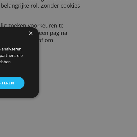
 door een website die u bezoekt. Deze cookie
keurstaal en andere instellingen. Dit kan uw
s spelen een belangrijke rol. Zonder cookies
beeld uw veilig zoeken voorkeuren te
×
llen hoeveel bezoekers we op een pagina
uw gegevens te beschermen, of om
 om ons verkeer te analyseren.
entie- en analysepartners, die
strekt of die zij hebben
ALLES ACCEPTEREN