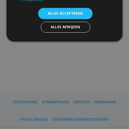
uw
advertentieinstellingen
herinneren.
We delen ook informatie over uw gebruik van onze
site met onze advertentie- en analysepartners, die
deze kunnen combineren met andere informatie
die u aan hen heeft verstrekt of die zij hebben
Advertenties personaliseren
verzameld door uw gebruik van hun diensten.
Privacybeleid
ALLES ACCEPTEREN
ALLES AFWIJZEN