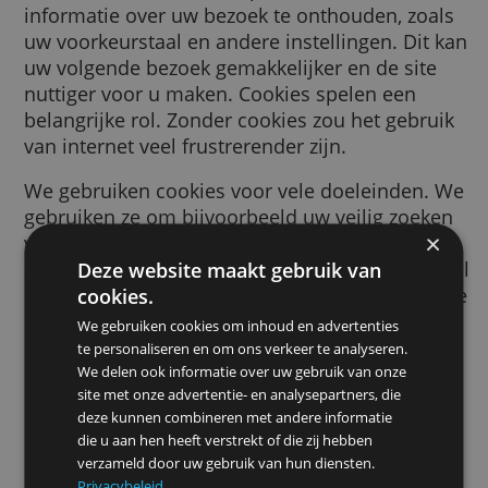
browser wordt gestuurd door een website d
bezoekt. Deze cookie helpt de website
informatie over uw bezoek te onthouden, zo
uw voorkeurstaal en andere instellingen. Di
uw volgende bezoek gemakkelijker en de sit
nuttiger voor u maken. Cookies spelen een
belangrijke rol. Zonder cookies zou het gebr
van internet veel frustrerender zijn.
We gebruiken cookies voor vele doeleinden
gebruiken ze om bijvoorbeeld uw veilig zoe
voorkeuren te onthouden, de advertenties d
ziet relevanter voor u te maken, te tellen ho
Deze website maakt gebruik van
bezoekers we op een pagina ontvangen, om 
cookies.
helpen bij het aanmelden voor onze dienste
We gebruiken cookies om inhoud en advertenties
om uw gegevens te beschermen, of om
te personaliseren en om ons verkeer te analyseren.