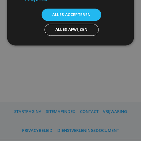
uw
advertentieinstellingen
herinneren.
We delen ook informatie over uw gebruik van onze
site met onze advertentie- en analysepartners, die
deze kunnen combineren met andere informatie
die u aan hen heeft verstrekt of die zij hebben
Advertenties personaliseren
verzameld door uw gebruik van hun diensten.
Privacybeleid
ALLES ACCEPTEREN
ALLES AFWIJZEN