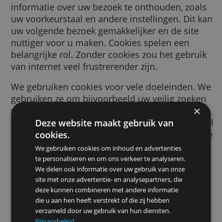
browser wordt gestuurd door een website d
bezoekt. Deze cookie helpt de website
informatie over uw bezoek te onthouden, zo
uw voorkeurstaal en andere instellingen. Di
uw volgende bezoek gemakkelijker en de sit
nuttiger voor u maken. Cookies spelen een
belangrijke rol. Zonder cookies zou het gebr
van internet veel frustrerender zijn.
We gebruiken cookies voor vele doeleinden
gebruiken ze om bijvoorbeeld uw veilig zoe
voorkeuren te onthouden, de advertenties d
ziet relevanter voor u te maken, te tellen ho
Deze website maakt gebruik van
bezoekers we op een pagina ontvangen, om 
cookies.
helpen bij het aanmelden voor onze dienste
We gebruiken cookies om inhoud en advertenties
om uw gegevens te beschermen, of om
te personaliseren en om ons verkeer te analyseren.